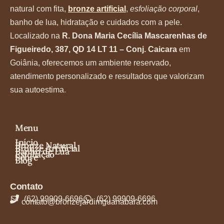
natural com fita,
bronze artificial
,
esfoliação corporal
,
banho de lua, hidratação e cuidados com a pele.
Localizado na
R. Dona Maria Cecília Mascarenhas de
Figueiredo, 387, QD 14 LT 11 – Conj. Caicara
em
Goiânia, oferecemos um ambiente reservado,
atendimento personalizado e resultados que valorizam
sua autoestima.
Menu
Início
Bronze Natural
Bronze Artificial
Banho de Lua
Esfoliação
Sobre
Blog
Contato
(62) 99909-6696
(62) 99909-6696
contato@bronzejardimguanabara.com​