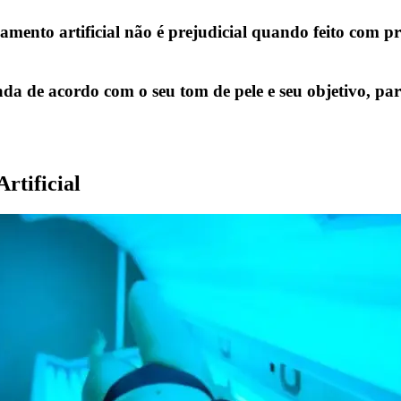
amento artificial
não é prejudicial quando feito com p
ada de acordo com o seu tom de pele e seu objetivo, pa
l
ara quem busca praticidade e um tom perfeito sem depender do
rtificial