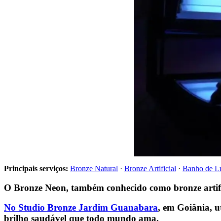
Principais serviços:
Bronze Natural
·
Bronze Artificial
·
Banho de L
O
Bronze Neon
, também conhecido como
bronze artif
No
Studio Bronze Jardim Guanabara
, em Goiânia, u
brilho saudável que todo mundo ama.