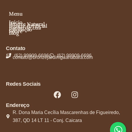
Menu
Início
Bronze Natural
Bronze Artificial
Banho de Lua
Esfoliação
Sobre
Blog
Contato
(62) 99909-6696
(62) 99909-6696
contato@bronzejardimguanabara.com​
Redes Sociais
Endereço
R. Dona Maria Cecília Mascarenhas de Figueiredo,
387, QD 14 LT 11 - Conj. Caicara