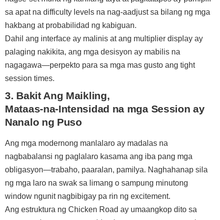
sa apat na difficulty levels na nag-aadjust sa bilang ng mga
hakbang at probabilidad ng kabiguan.
Dahil ang interface ay malinis at ang multiplier display ay
palaging nakikita, ang mga desisyon ay mabilis na
nagagawa—perpekto para sa mga mas gusto ang tight
session times.
3. Bakit Ang Maikling,
Mataas‑na‑Intensidad na mga Session ay
Nanalo ng Puso
Ang mga modernong manlalaro ay madalas na
nagbabalansi ng paglalaro kasama ang iba pang mga
obligasyon—trabaho, paaralan, pamilya. Naghahanap sila
ng mga laro na swak sa limang o sampung minutong
window ngunit nagbibigay pa rin ng excitement.
Ang estruktura ng Chicken Road ay umaangkop dito sa