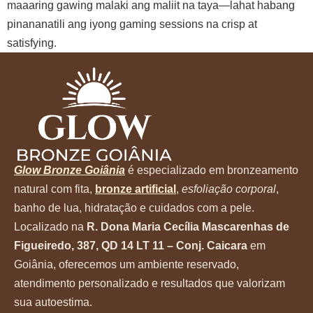
maaaring gawing malaki ang maliit na taya—lahat habang
pinananatili ang iyong gaming sessions na crisp at
satisfying.
Glow Bronze Goiânia
é especializado em bronzeamento
natural com fita,
bronze artificial
,
esfoliação corporal
,
banho de lua, hidratação e cuidados com a pele.
Localizado na
R. Dona Maria Cecília Mascarenhas de
Figueiredo, 387, QD 14 LT 11 – Conj. Caicara
em
Goiânia, oferecemos um ambiente reservado,
atendimento personalizado e resultados que valorizam
sua autoestima.