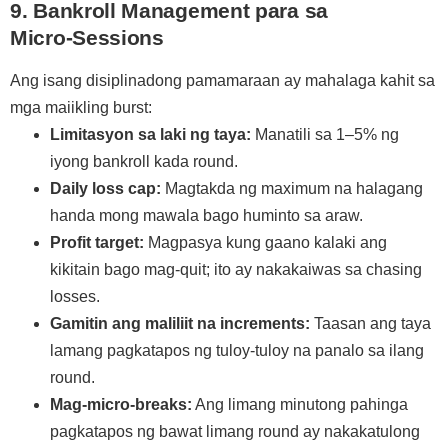
9. Bankroll Management para sa
Micro‑Sessions
Ang isang disiplinadong pamamaraan ay mahalaga kahit sa
mga maiikling burst:
Limitasyon sa laki ng taya:
Manatili sa 1–5% ng
iyong bankroll kada round.
Daily loss cap:
Magtakda ng maximum na halagang
handa mong mawala bago huminto sa araw.
Profit target:
Magpasya kung gaano kalaki ang
kikitain bago mag-quit; ito ay nakakaiwas sa chasing
losses.
Gamitin ang maliliit na increments:
Taasan ang taya
lamang pagkatapos ng tuloy‑tuloy na panalo sa ilang
round.
Mag-micro‑breaks:
Ang limang minutong pahinga
pagkatapos ng bawat limang round ay nakakatulong