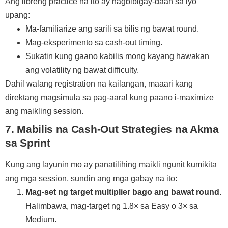
Ang libreng practice na ito ay nagbibigay-daan sa iyo
upang:
Ma-familiarize ang sarili sa bilis ng bawat round.
Mag-eksperimento sa cash‑out timing.
Sukatin kung gaano kabilis mong kayang hawakan
ang volatility ng bawat difficulty.
Dahil walang registration na kailangan, maaari kang
direktang magsimula sa pag-aaral kung paano i-maximize
ang maikling session.
7. Mabilis na Cash‑Out Strategies na Akma
sa Sprint
Kung ang layunin mo ay panatilihing maikli ngunit kumikita
ang mga session, sundin ang mga gabay na ito:
Mag-set ng target multiplier bago ang bawat round.
Halimbawa, mag-target ng 1.8× sa Easy o 3× sa
Medium.