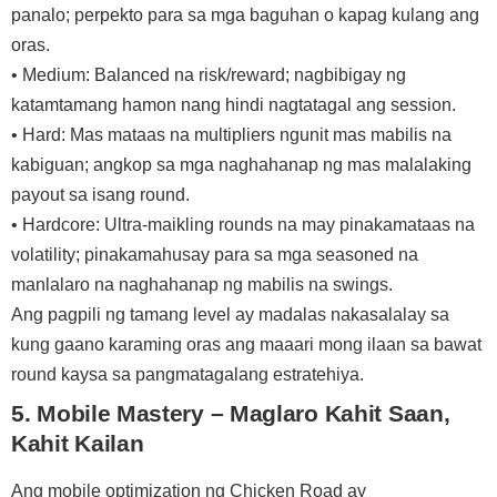
panalo; perpekto para sa mga baguhan o kapag kulang ang
oras.
• Medium: Balanced na risk/reward; nagbibigay ng
katamtamang hamon nang hindi nagtatagal ang session.
• Hard: Mas mataas na multipliers ngunit mas mabilis na
kabiguan; angkop sa mga naghahanap ng mas malalaking
payout sa isang round.
• Hardcore: Ultra‑maikling rounds na may pinakamataas na
volatility; pinakamahusay para sa mga seasoned na
manlalaro na naghahanap ng mabilis na swings.
Ang pagpili ng tamang level ay madalas nakasalalay sa
kung gaano karaming oras ang maaari mong ilaan sa bawat
round kaysa sa pangmatagalang estratehiya.
5. Mobile Mastery – Maglaro Kahit Saan,
Kahit Kailan
Ang mobile optimization ng Chicken Road ay