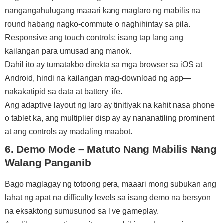
nangangahulugang maaari kang maglaro ng mabilis na
round habang nagko-commute o naghihintay sa pila.
Responsive ang touch controls; isang tap lang ang
kailangan para umusad ang manok.
Dahil ito ay tumatakbo direkta sa mga browser sa iOS at
Android, hindi na kailangan mag-download ng app—
nakakatipid sa data at battery life.
Ang adaptive layout ng laro ay tinitiyak na kahit nasa phone
o tablet ka, ang multiplier display ay nananatiling prominent
at ang controls ay madaling maabot.
6. Demo Mode – Matuto Nang Mabilis Nang
Walang Panganib
Bago maglagay ng totoong pera, maaari mong subukan ang
lahat ng apat na difficulty levels sa isang demo na bersyon
na eksaktong sumusunod sa live gameplay.