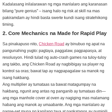
Kadalasang inilalarawan ng mga manlalaro ang karanasan
bilang “pure genius” – isang halo ng risk at skill na mas
pakiramdam ay hindi basta swerte kundi isang stratehikong
timing.
2. Core Mechanics na Made for Rapid Play
Sa pinakapuso nito,
Chicken Road
ay binubuo ng apat na
pangunahing yugto: pagtaya, paggalaw, pagpapasya, at
resolusyon. Hindi tulad ng auto‑crash games na tuloy‑tuloy
ang takbo, ang Chicken Road ay nagbibigay sa player ng
kontrol sa oras; bawat tap ay nagpapagalaw sa manok ng
isang hakbang.
Ang multiplier ay tumataas sa bawat matagumpay na
hakbang, ngunit ang antas ng panganib ay tumataas din—
ang mga manhole cover at oven ay nagiging mas malamang
habang ang manok ay umaabante. Ang mga manlalaro ay
nagse-set muna ng kanilang taya at pagkatapos ay pumipili