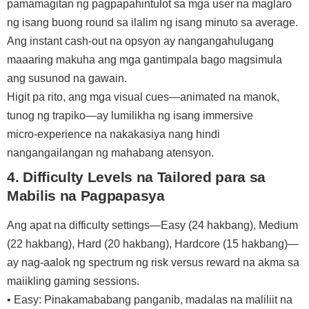
pamamagitan ng pagpapahintulot sa mga user na maglaro
ng isang buong round sa ilalim ng isang minuto sa average.
Ang instant cash‑out na opsyon ay nangangahulugang
maaaring makuha ang mga gantimpala bago magsimula
ang susunod na gawain.
Higit pa rito, ang mga visual cues—animated na manok,
tunog ng trapiko—ay lumilikha ng isang immersive
micro‑experience na nakakasiya nang hindi
nangangailangan ng mahabang atensyon.
4. Difficulty Levels na Tailored para sa
Mabilis na Pagpapasya
Ang apat na difficulty settings—Easy (24 hakbang), Medium
(22 hakbang), Hard (20 hakbang), Hardcore (15 hakbang)—
ay nag-aalok ng spectrum ng risk versus reward na akma sa
maiikling gaming sessions.
• Easy: Pinakamababang panganib, madalas na maliliit na