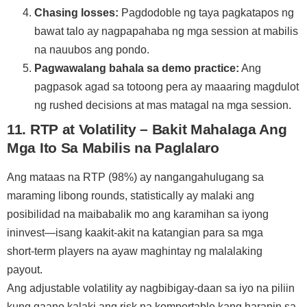
Chasing losses:
Pagdodoble ng taya pagkatapos ng
bawat talo ay nagpapahaba ng mga session at mabilis
na nauubos ang pondo.
Pagwawalang bahala sa demo practice:
Ang
pagpasok agad sa totoong pera ay maaaring magdulot
ng rushed decisions at mas matagal na mga session.
11. RTP at Volatility – Bakit Mahalaga Ang
Mga Ito Sa Mabilis na Paglalaro
Ang mataas na RTP (98%) ay nangangahulugang sa
maraming libong rounds, statistically ay malaki ang
posibilidad na maibabalik mo ang karamihan sa iyong
ininvest—isang kaakit-akit na katangian para sa mga
short‑term players na ayaw maghintay ng malalaking
payout.
Ang adjustable volatility ay nagbibigay-daan sa iyo na piliin
kung gaano kalaki ang risk na komportable kang harapin sa