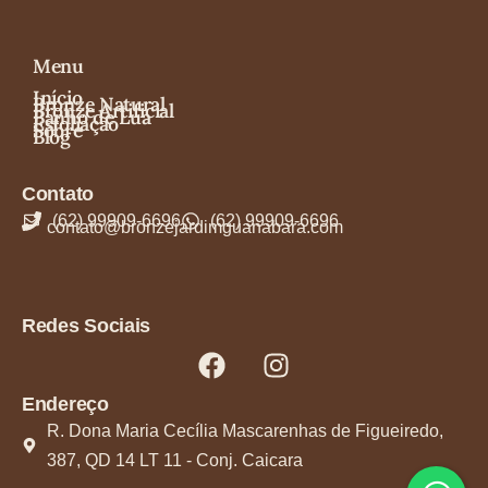
Menu
Início
Bronze Natural
Bronze Artificial
Banho de Lua
Esfoliação
Sobre
Blog
Contato
(62) 99909-6696
(62) 99909-6696
contato@bronzejardimguanabara.com​
Redes Sociais
Endereço
R. Dona Maria Cecília Mascarenhas de Figueiredo,
387, QD 14 LT 11 - Conj. Caicara