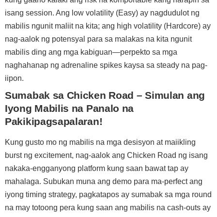
isang session. Ang low volatility (Easy) ay nagdudulot ng
mabilis ngunit maliit na kita; ang high volatility (Hardcore) ay
nag-aalok ng potensyal para sa malakas na kita ngunit
mabilis ding ang mga kabiguan—perpekto sa mga
naghahanap ng adrenaline spikes kaysa sa steady na pag-
iipon.
Sumabak sa Chicken Road – Simulan ang
Iyong Mabilis na Panalo na
Pakikipagsapalaran!
Kung gusto mo ng mabilis na mga desisyon at maiikling
burst ng excitement, nag-aalok ang Chicken Road ng isang
nakaka-engganyong platform kung saan bawat tap ay
mahalaga. Subukan muna ang demo para ma-perfect ang
iyong timing strategy, pagkatapos ay sumabak sa mga round
na may totoong pera kung saan ang mabilis na cash‑outs ay