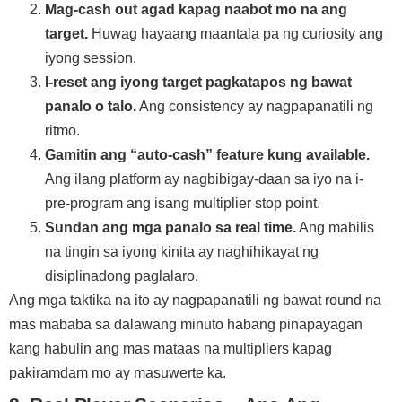
Mag-cash out agad kapag naabot mo na ang
target.
Huwag hayaang maantala pa ng curiosity ang
iyong session.
I-reset ang iyong target pagkatapos ng bawat
panalo o talo.
Ang consistency ay nagpapanatili ng
ritmo.
Gamitin ang “auto‑cash” feature kung available.
Ang ilang platform ay nagbibigay-daan sa iyo na i-
pre‑program ang isang multiplier stop point.
Sundan ang mga panalo sa real time.
Ang mabilis
na tingin sa iyong kinita ay naghihikayat ng
disiplinadong paglalaro.
Ang mga taktika na ito ay nagpapanatili ng bawat round na
mas mababa sa dalawang minuto habang pinapayagan
kang habulin ang mas mataas na multipliers kapag
pakiramdam mo ay masuwerte ka.