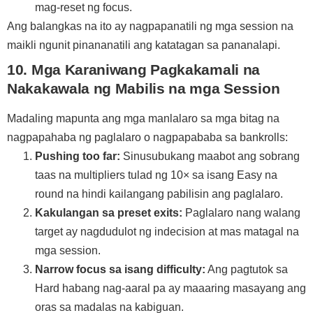
mag-reset ng focus.
Ang balangkas na ito ay nagpapanatili ng mga session na
maikli ngunit pinananatili ang katatagan sa pananalapi.
10. Mga Karaniwang Pagkakamali na
Nakakawala ng Mabilis na mga Session
Madaling mapunta ang mga manlalaro sa mga bitag na
nagpapahaba ng paglalaro o nagpapababa sa bankrolls:
Pushing too far:
Sinusubukang maabot ang sobrang
taas na multipliers tulad ng 10× sa isang Easy na
round na hindi kailangang pabilisin ang paglalaro.
Kakulangan sa preset exits:
Paglalaro nang walang
target ay nagdudulot ng indecision at mas matagal na
mga session.
Narrow focus sa isang difficulty:
Ang pagtutok sa
Hard habang nag-aaral pa ay maaaring masayang ang
oras sa madalas na kabiguan.