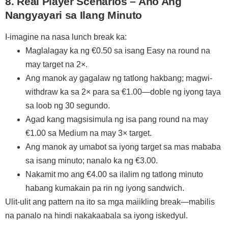
8. Real Player Scenarios – Ano Ang
Nangyayari sa Ilang Minuto
I-imagine na nasa lunch break ka:
Maglalagay ka ng €0.50 sa isang Easy na round na
may target na 2×.
Ang manok ay gagalaw ng tatlong hakbang; magwi-
withdraw ka sa 2× para sa €1.00—doble ng iyong taya
sa loob ng 30 segundo.
Agad kang magsisimula ng isa pang round na may
€1.00 sa Medium na may 3× target.
Ang manok ay umabot sa iyong target sa mas mababa
sa isang minuto; nanalo ka ng €3.00.
Nakamit mo ang €4.00 sa ilalim ng tatlong minuto
habang kumakain pa rin ng iyong sandwich.
Ulit-ulit ang pattern na ito sa mga maiikling break—mabilis
na panalo na hindi nakakaabala sa iyong iskedyul.